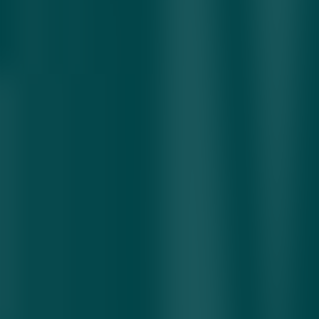
ҳам кескин ўсди. 2025 йилнинг январь–сентябр ойларида
корхона 3,7 трлн сўм соф фойда қайд этди, бу ўтган йилга
нисбатан 28,6 фоизга кўп. Фақат учинчи чоракдаги фойда 1,9
трлн сўмга етиб, 149 фоизга ошган. Компания июнда Лондон
фонд биржасида 300 млн долларлик еврооблигация
жойлаштирган ва 2026 йилда IPO ўтказишни
режалаштирмоқда. Fitch компаниянинг кредит рейтингини
“BB / барқарор” даражасига оширган бўлиб, S&P томонидан
ҳам яқинда баҳолаш
кутилмоқда.
Уран нархи сўнгги йилда бир фунт учун 83,45 долларгача
кўтарилиб, бозордаги талаб ошишини кўрсатди. World Nuclear
Association маълумотича, 2030 йилгача жаҳон уран
талабининг 28 фоизга ўсиши кутилмоқда. Бу ҳолат АҚШ,
Хитой ва Ҳиндистондаги энергия эҳтиёжининг кўпайиши
билан боғлиқ. Марказий Осиё уран бозорида етакчи бўлиб,
дунёда қазиб олинаётган ураннинг 44 фоизи Қозоғистон, 7
фоизи Ўзбекистон ҳиссасига тўғри келмоқда. Мутахассислар
фикрича, келгуси йилларда уран танқислиги ортиб, минтақа
давлатларининг стратегик аҳамияти янада кучайиши мумкин.
Тошкент ва Андижонда ҳаво ифлосланиши хавфли даражага
етди
Ўзгидромет маълумотларига кўра, 10 ноябр кечасидан бошлаб
Тошкент ва Андижон шаҳарларида ҳаво ифлосланиши хавфли