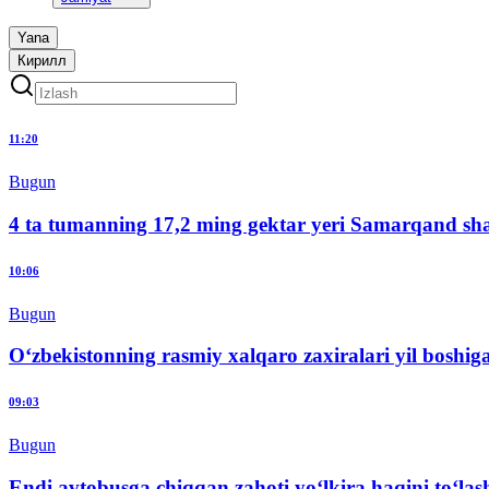
Yana
Кирилл
11:20
Bugun
4 ta tumanning 17,2 ming gektar yeri Samarqand sha
10:06
Bugun
O‘zbekistonning rasmiy xalqaro zaxiralari yil boshig
09:03
Bugun
Endi avtobusga chiqqan zahoti yo‘lkira haqini to‘lash