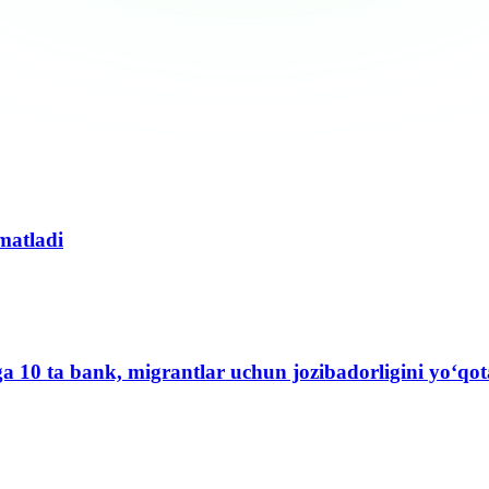
matladi
ga 10 ta bank, migrantlar uchun jozibadorligini yo‘q