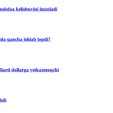
udofaa kelishuvini imzoladi
ida qancha ishlab topdi?
illiard dollarga yetkazmoqchi
hdi