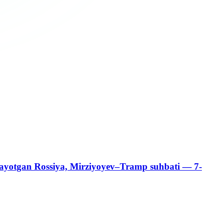
otayotgan Rossiya, Mirziyoyev–Tramp suhbati — 7-