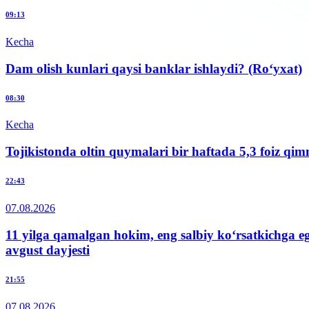
09:13
Kecha
Dam olish kunlari qaysi banklar ishlaydi? (Ro‘yxat)
08:30
Kecha
Tojikistonda oltin quymalari bir haftada 5,3 foiz qim
22:43
07.08.2026
11 yilga qamalgan hokim, eng salbiy ko‘rsatkichga e
avgust dayjesti
21:55
07.08.2026