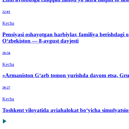
22:01
Kecha
Pensiyasi oshayotgan harbiylar, familiya berishdagi o
O‘zbekiston — 8-avgust dayjesti
20:56
Kecha
«Armaniston G‘arb tomon yurishda davom etsa, Gru
20:27
Kecha
Toshkent viloyatida aviahalokat bo‘yicha simulyatsio