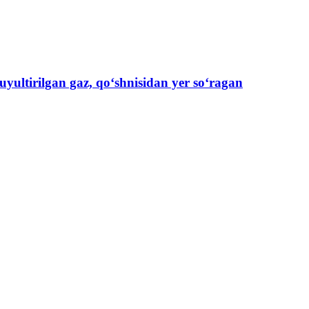
uyultirilgan gaz, qo‘shnisidan yer so‘ragan