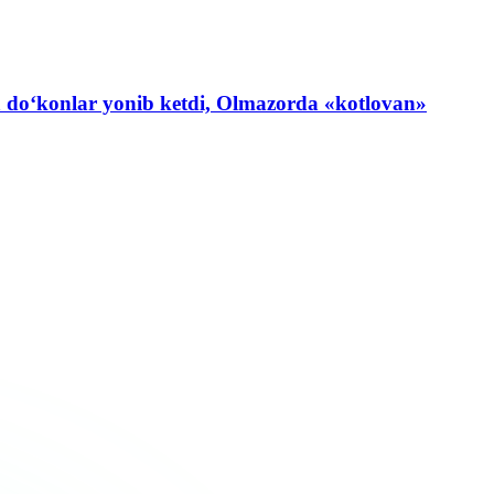
ida do‘konlar yonib ketdi, Olmazorda «kotlovan»