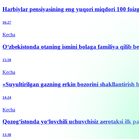
Harbiylar pensiyasining eng yuqori miqdori 100 foizg
16:27
Kecha
O‘zbekistonda otaning ismini bolaga familiya qilib b
15:50
Kecha
«Suyultirilgan gazning erkin bozorini shakllantirish b
14:24
Kecha
Qozog‘istonda yo‘lovchili uchuvchisiz aerotaksi ilk p
13:30