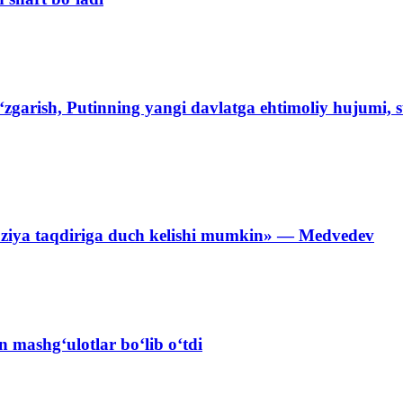
‘zgarish, Putinning yangi davlatga ehtimoliy hujumi, s
ziya taqdiriga duch kelishi mumkin» — Medvedev
n mashg‘ulotlar bo‘lib o‘tdi