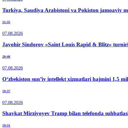
Turkiya, Saudiya Arabistoni va Pokiston jamoaviy m
21:35
07.08.2026
Javohir Sindorov «Saint Louis Rapid & Blitz» turnir
20:40
07.08.2026
O‘zbekiston sun’iy intellekt xizmatlari hajmini 1,5 m
19:37
07.08.2026
Shavkat Mirziyoyev Tramp bilan telefonda suhbatlas
19:31