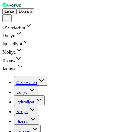
Lenta
Dolzarb
Oʻzbekiston
Dunyo
Iqtisodiyot
Moliya
Biznes
Jamiyat
Oʻzbekiston
Dunyo
Iqtisodiyot
Moliya
Biznes
Jamiyat