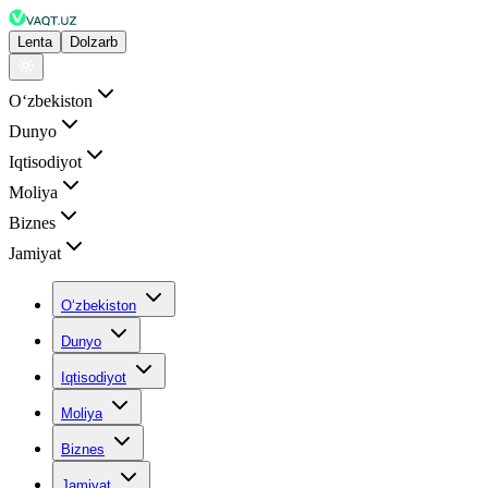
Lenta
Dolzarb
Oʻzbekiston
Dunyo
Iqtisodiyot
Moliya
Biznes
Jamiyat
Oʻzbekiston
Dunyo
Iqtisodiyot
Moliya
Biznes
Jamiyat