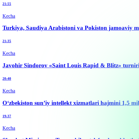
21:55
Kecha
Turkiya, Saudiya Arabistoni va Pokiston jamoaviy m
21:35
Kecha
Javohir Sindorov «Saint Louis Rapid & Blitz» turnir
20:40
Kecha
O‘zbekiston sun’iy intellekt xizmatlari hajmini 1,5 m
19:37
Kecha