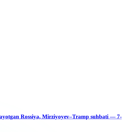
otayotgan Rossiya, Mirziyoyev–Tramp suhbati — 7-