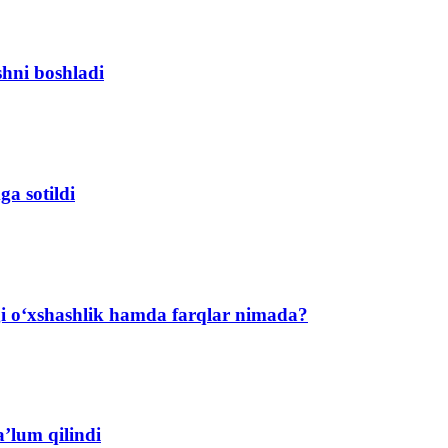
shni boshladi
a sotildi
agi o‘xshashlik hamda farqlar nimada?
’lum qilindi