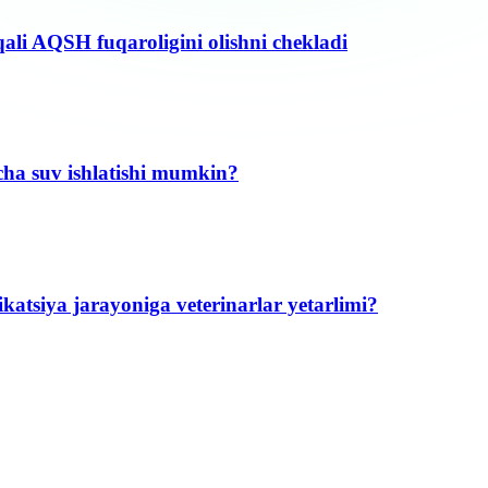
qali AQSH fuqaroligini olishni chekladi
ha suv ishlatishi mumkin?
katsiya jarayoniga veterinarlar yetarlimi?