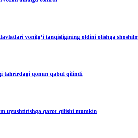
avlatlari yonilg‘i tanqisligining oldini olishga shoshi
gi tahrirdagi qonun qabul qilindi
um uyushtirishga qaror qilishi mumkin