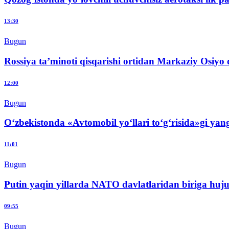
13:30
Bugun
Rossiya ta’minoti qisqarishi ortidan Markaziy Osiyo d
12:00
Bugun
O‘zbekistonda «Avtomobil yo‘llari to‘g‘risida»gi yan
11:01
Bugun
Putin yaqin yillarda NATO davlatlaridan biriga huj
09:55
Bugun