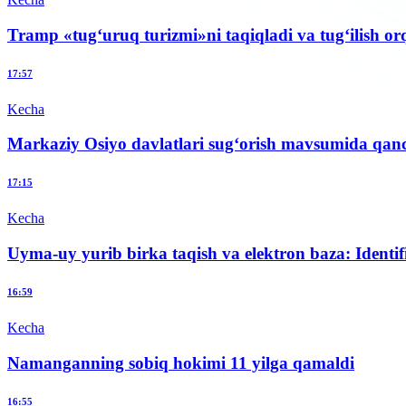
Tramp «tug‘uruq turizmi»ni taqiqladi va tug‘ilish or
17:57
Kecha
Markaziy Osiyo davlatlari sug‘orish mavsumida qanc
17:15
Kecha
Uyma-uy yurib birka taqish va elektron baza: Identifi
16:59
Kecha
Namanganning sobiq hokimi 11 yilga qamaldi
16:55