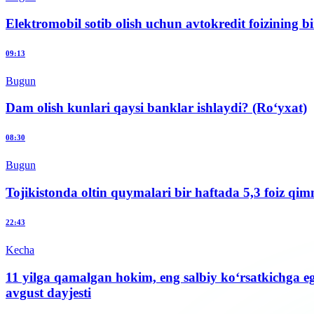
Elektromobil sotib olish uchun avtokredit foizining 
09:13
Bugun
Dam olish kunlari qaysi banklar ishlaydi? (Ro‘yxat)
08:30
Bugun
Tojikistonda oltin quymalari bir haftada 5,3 foiz qim
22:43
Kecha
11 yilga qamalgan hokim, eng salbiy ko‘rsatkichga e
avgust dayjesti