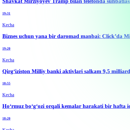
Shavkat Mirziyoyev Tramp bilan telefonda suhbatlas
19:31
Kecha
Biznes uchun yana bir daromad manbai: Click’da M
19:20
Kecha
Qirg‘iziston Milliy banki aktivlari salkam 9,5 milliard
18:55
Kecha
Ho‘rmuz bo‘g‘ozi orqali kemalar harakati bir hafta 
18:20
Kecha