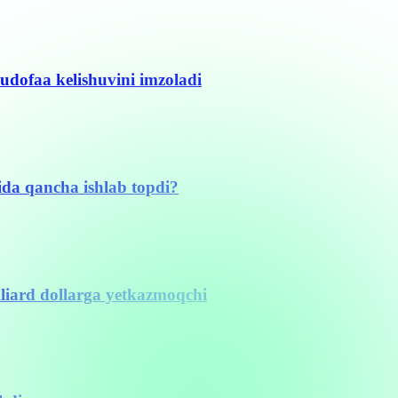
udofaa kelishuvini imzoladi
ida qancha ishlab topdi?
illiard dollarga yetkazmoqchi