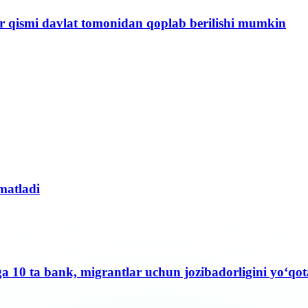
bir qismi davlat tomonidan qoplab berilishi mumkin
matladi
ga 10 ta bank, migrantlar uchun jozibadorligini yo‘q