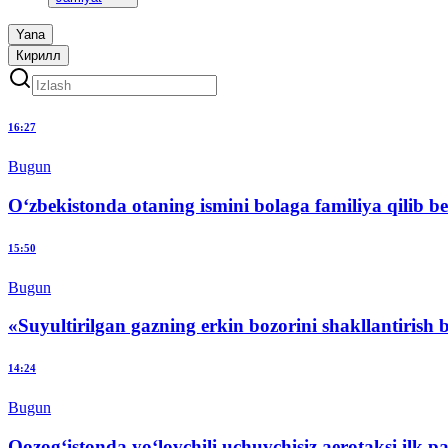
Yana
Кирилл
16:27
Bugun
O‘zbekistonda otaning ismini bolaga familiya qilib b
15:50
Bugun
«Suyultirilgan gazning erkin bozorini shakllantirish b
14:24
Bugun
Qozog‘istonda yo‘lovchili uchuvchisiz aerotaksi ilk p