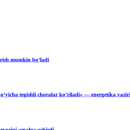
erish mumkin bo‘ladi
o‘yicha tegishli choralar ko‘riladi» — energetika vazir
arvozini amalga oshirdi