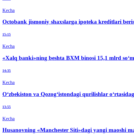
Kecha
Octobank jismoniy shaxslarga ipoteka kreditlari beri
15:15
Kecha
«Xalq banki»ning beshta BXM binosi 15,1 mlrd so‘mg
14:35
Kecha
O‘zbekiston va Qozog‘istondagi qurilishlar o‘rtasid
13:55
Kecha
Husanovning «Manchester Siti»dagi yangi maoshi ma