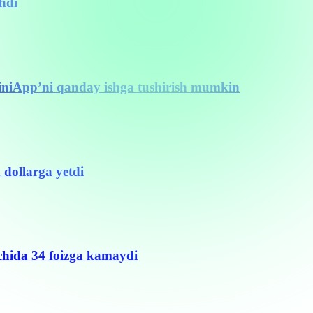
hdi
iniApp’ni qanday ishga tushirish mumkin
 dollarga yetdi
ichida 34 foizga kamaydi