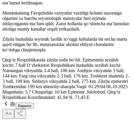
ma’lumot berilmagan.
Mamlakatning Favqulodda vaziyatlar vazirligi holatni nazoratga
olganini va barcha seysmologik stansiyalar faol rejimda
ishlayotganini ma’lum qildi. Zarur hollarda qo‘shimcha ma’lumotlar
aholiga rasmiy kanallar orqali yetkaziladi.
Zilzila hududida seysmik faollik so‘nggi haftalarda bir necha marta
qayd etilgan bo‘lib, mutaxassislar aholini ehtiyot choralarini
ko‘rishga chaqirmoqda.
Qirg‘iz Respublikasida zilzila sodir bo‘ldi. Epitsentrda sezilish
kuchi: 7 ball O‘zbekiston Respublikasi hududida sezilish kuchi:
Namangan viloyatida 3-4 ball, 106 km. Andijon viloyatida 3 ball,
144 km. Farg‘ona viloyatida 2-3 ball, 176 km. Toshkent shahrida 2-
3 ball, 199 km. Sirdaryo viloyatida 2 ball, 275 km. Zilzila epitsentri
Toshkentdan 199 km shimoliy-sharqda Vaqti: 01:29:04 06.10.2025
Magnituda: 5,7 Chuqurligi: 10 km Epitsentr: Jalolobod, Qirg‘iz
Respublikasi Koordinatalari: 41,94 N, 71,43 E
Кирилл