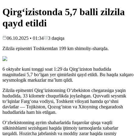
Qirg‘izistonda 5,7 balli zilzila
qayd etildi
06.10.2025 • 01:34
3
daqiqa
Zilzila episentri Toshkentdan 199 km shimoliy-sharqda.
6 oktyabr kuni tonggi soat 1:29 da Qirg‘iziston hududida
magnitudasi 5,7 bo‘lgan yer qimirlashi qayd etildi. Bu haqda xalqaro
seysmologik markazlar ma’lum qildi.
Zilzila epitsentri Qirg‘izistonning O‘zbekiston chegarasiga yaqin
hududida, 33 kilometr chuqurlikda joylashgan. Quvvatli seysmik
to‘lqinlar Farg‘ona vodiysi, Toshkent viloyati hamda qo‘shni
davlatlar — Tojikiston, Qozog‘iston va Xitoyning chegaradosh
hududlarida ham his etilgan.
O‘zbekistonning ayrim shaharlarida fuqarolar qisqa vaqtli
silkinishlarni sezishgani haqida ijtimoiy tarmoqlarda xabarlar
tarqaldi. Hozircha jabrlanish va moddiy zarar haqida rasmiy