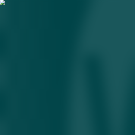
alifbo islohoti
Bir asr, uch alifbo: til, millat, yozuv bilan nimalar
yuz berdi?
07.07.2026 • 17:13
O‘zbekistonda alifboni yangilash bo‘yicha qonun
qabul qilindi
07.07.2026 • 12:40