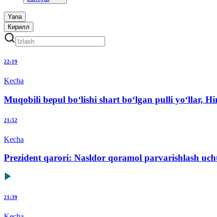
Yana
Кирилл
22:19
Kecha
Muqobili bepul bo‘lishi shart bo‘lgan pulli yo‘llar, 
21:52
Kecha
Prezident qarori: Nasldor qoramol parvarishlash uchu
21:39
Kecha