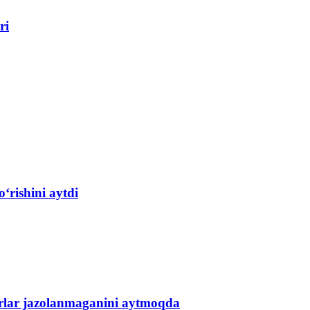
ri
‘rishini aytdi
garlar jazolanmaganini aytmoqda