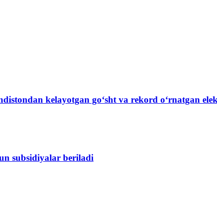
Hindistondan kelayotgan go‘sht va rekord o‘rnatgan ele
n subsidiyalar beriladi