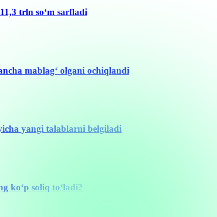
11,3 trln so‘m sarfladi
ancha mablag‘ olgani ochiqlandi
cha yangi talablarni belgiladi
g ko‘p soliq to‘ladi?