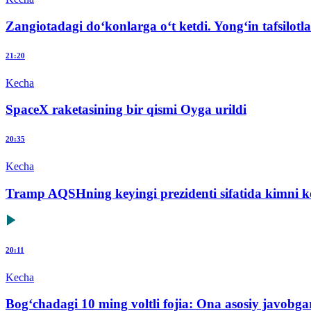
Zangiotadagi do‘konlarga o‘t ketdi. Yong‘in tafsilotla
21:20
Kecha
SpaceX raketasining bir qismi Oyga urildi
20:35
Kecha
Tramp AQSHning keyingi prezidenti sifatida kimni ko
20:11
Kecha
Bog‘chadagi 10 ming voltli fojia: Ona asosiy javob