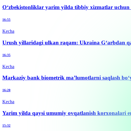
O‘zbekistonliklar yarim yilda tibbiy xizmatlar uchun 
16:55
Kecha
Urush yillaridagi ulkan raqam: Ukraina G‘arbdan q
16:35
Kecha
Markaziy bank biometrik ma’lumotlarni saqlash bo‘yi
16:20
Kecha
Yarim yilda qaysi umumiy ovqatlanish korxonalari en
15:32