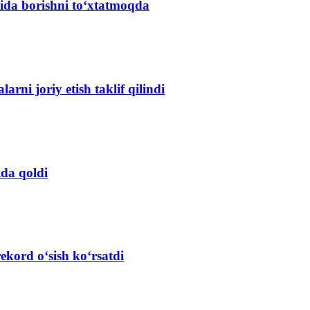
ida borishni to‘xtatmoqda
arni joriy etish taklif qilindi
ida qoldi
ekord o‘sish ko‘rsatdi