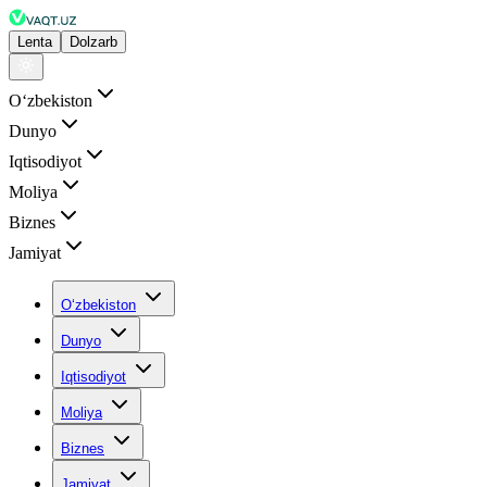
Lenta
Dolzarb
Oʻzbekiston
Dunyo
Iqtisodiyot
Moliya
Biznes
Jamiyat
Oʻzbekiston
Dunyo
Iqtisodiyot
Moliya
Biznes
Jamiyat