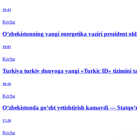
19:43
Kecha
O‘zbekistonning yangi energetika vaziri prezident old
19:05
Kecha
Turkiya turkiy dunyoga yangi «Turkic ID» tizimini t
18:16
Kecha
O‘zbekistonda go‘sht yetishtirish kamaydi — Statqo‘
17:20
Kecha