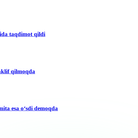
ida taqdimot qildi
aklif qilmoqda
mita esa o‘sdi demoqda