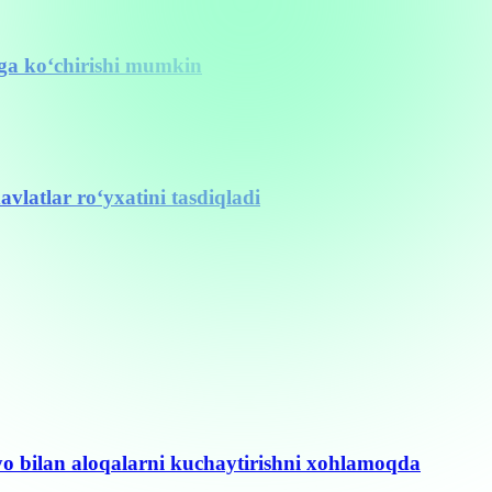
nga ko‘chirishi mumkin
vlatlar ro‘yxatini tasdiqladi
yo bilan aloqalarni kuchaytirishni xohlamoqda