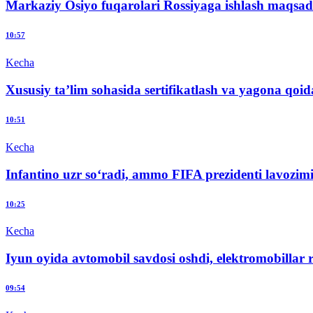
Markaziy Osiyo fuqarolari Rossiyaga ishlash maqsad
10:57
Kecha
Xususiy ta’lim sohasida sertifikatlash va yagona qoidal
10:51
Kecha
Infantino uzr so‘radi, ammo FIFA prezidenti lavozim
10:25
Kecha
Iyun oyida avtomobil savdosi oshdi, elektromobillar r
09:54