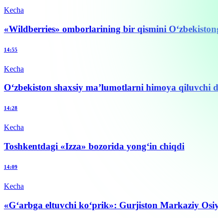
Kecha
«Wildberries» omborlarining bir qismini O‘zbekisto
14:55
Kecha
O‘zbekiston shaxsiy ma’lumotlarni himoya qiluvchi da
14:28
Kecha
Toshkentdagi «Izza» bozorida yong‘in chiqdi
14:09
Kecha
«G‘arbga eltuvchi ko‘prik»: Gurjiston Markaziy Osi