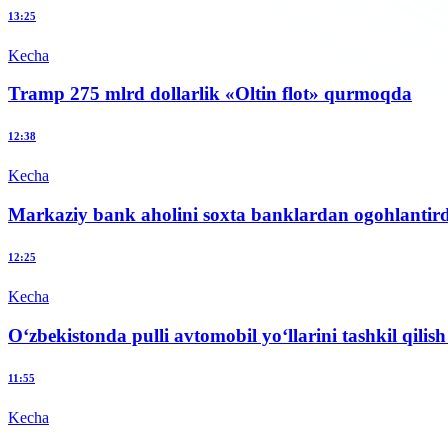
13:25
Kecha
Tramp 275 mlrd dollarlik «Oltin flot» qurmoqda
12:38
Kecha
Markaziy bank aholini soxta banklardan ogohlantird
12:25
Kecha
O‘zbekistonda pulli avtomobil yo‘llarini tashkil qilish 
11:55
Kecha