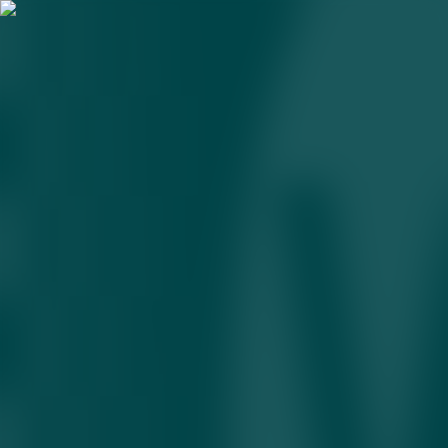
tannarx
O‘zbekistonda elektr energiyasi qimmatligi haqidagi
fikrni Energetika vazirligi rad etdi
31.05.2026 • 15:47
Surxondaryoda issiqxona yuritish Toshkentdan 2,5
baravar arzonroq
25.03.2026 • 14:35
Davlat ulushi 50 foiz va undan yuqori bo‘lgan
korxonalarda tannarx kamaytiriladi
20.11.2025 • 10:49