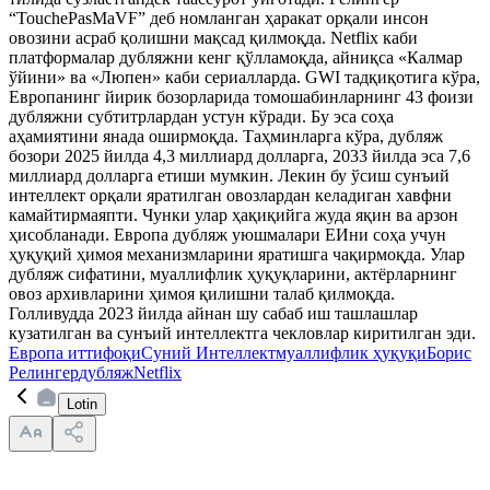
“TouchePasMaVF” деб номланган ҳаракат орқали инсон
овозини асраб қолишни мақсад қилмоқда. Netflix каби
платформалар дубляжни кенг қўлламоқда, айниқса «Калмар
ўйини» ва «Люпен» каби сериалларда. GWI тадқиқотига кўра,
Европанинг йирик бозорларида томошабинларнинг 43 фоизи
дубляжни субтитрлардан устун кўради. Бу эса соҳа
аҳамиятини янада оширмоқда. Таҳминларга кўра, дубляж
бозори 2025 йилда 4,3 миллиард долларга, 2033 йилда эса 7,6
миллиард долларга етиши мумкин. Лекин бу ўсиш сунъий
интеллект орқали яратилган овозлардан келадиган хавфни
камайтирмаяпти. Чунки улар ҳақиқийга жуда яқин ва арзон
ҳисобланади. Европа дубляж уюшмалари ЕИни соҳа учун
ҳуқуқий ҳимоя механизмларини яратишга чақирмоқда. Улар
дубляж сифатини, муаллифлик ҳуқуқларини, актёрларнинг
овоз архивларини ҳимоя қилишни талаб қилмоқда.
Голливудда 2023 йилда айнан шу сабаб иш ташлашлар
кузатилган ва сунъий интеллектга чекловлар киритилган эди.
Европа иттифоқи
Суний Интеллект
муаллифлик ҳуқуқи
Борис
Релингер
дубляж
Netflix
Lotin