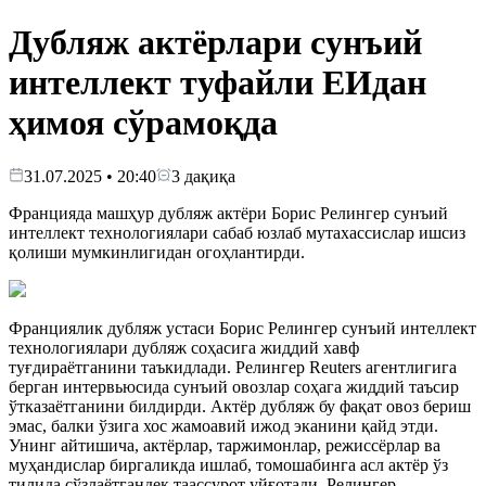
Дубляж актёрлари сунъий
интеллект туфайли ЕИдан
ҳимоя сўрамоқда
31.07.2025 • 20:40
3
дақиқа
Францияда машҳур дубляж актёри Борис Релингер сунъий
интеллект технологиялари сабаб юзлаб мутахассислар ишсиз
қолиши мумкинлигидан огоҳлантирди.
Франциялик дубляж устаси Борис Релингер сунъий интеллект
технологиялари дубляж соҳасига жиддий хавф
туғдираётганини таъкидлади. Релингер Reuters агентлигига
берган интервьюсида сунъий овозлар соҳага жиддий таъсир
ўтказаётганини билдирди. Актёр дубляж бу фақат овоз бериш
эмас, балки ўзига хос жамоавий ижод эканини қайд этди.
Унинг айтишича, актёрлар, таржимонлар, режиссёрлар ва
муҳандислар биргаликда ишлаб, томошабинга асл актёр ўз
тилида сўзлаётгандек таассурот уйғотади. Релингер