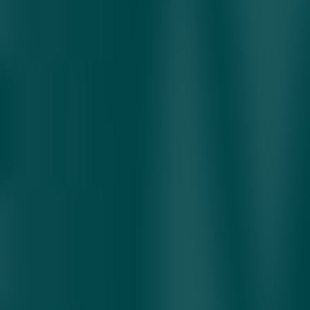
шунингдек, 10 га яқин селекцион линия ва дурагайлар
ўрганилмоқда. Олимлар улардан иқлимга мослиги,
ҳосилдорлиги ва бозорбоплик даражаси юқори бўлган намуна
асосида янги навлар яратишмоқда. Иссиқхонада қовун
етиштириш нафақат ердан самарали фойдаланиш, балки
ҳосилдорликни икки баравар ошириш имконини ҳам беради.
Бир гектар майдонга 10–12 минг кўчат жойлаштириш мумкин
бўлиб, бу ҳар гектардан 60 тоннагача сифатли ҳосил олиш
имконини беради. Агар суғориш, ўғитлаш ва касалликларга
қарши чоралар ўз вақтида амалга оширилса, ҳосил сифати
янада ошади. Бу жараён орқали аҳолини мавсумдан ташқари
вақтларда ҳам фойдали полиз маҳсулотлари билан таъминлаш
мақсад қилинган. Эрта пишадиган ва иссиқхонада
етиштирилган қовунлар ички бозорда рақобатбардош
ҳисобланиб, экспорт учун ҳам катта салоҳиятга эга. Бу эса
қовунчиликни юқори даромадли ва барқарор тармоққа
айлантириши мумкин.
қовун
экспорт
илм-фан
селекция
иссиқхона
аграр салоҳият
Мавзуга оид
Ўзбекистон ва Қозоғистондаги қурилишлар
ўртасидаги ўхшашлик ҳамда фарқлар нимада?