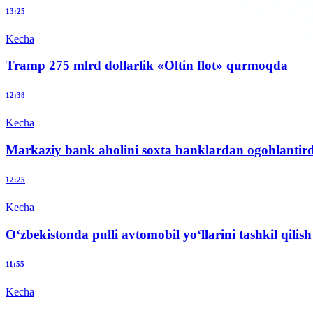
13:25
Kecha
Tramp 275 mlrd dollarlik «Oltin flot» qurmoqda
12:38
Kecha
Markaziy bank aholini soxta banklardan ogohlantird
12:25
Kecha
O‘zbekistonda pulli avtomobil yo‘llarini tashkil qilish 
11:55
Kecha