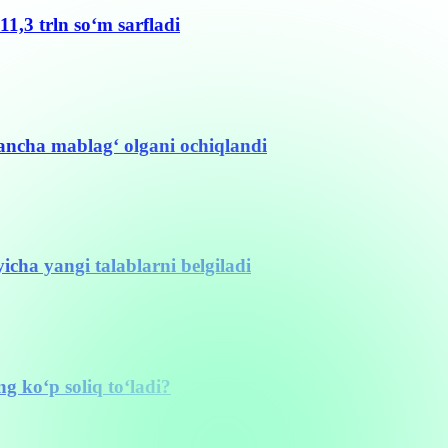
11,3 trln so‘m sarfladi
ancha mablag‘ olgani ochiqlandi
cha yangi talablarni belgiladi
g ko‘p soliq to‘ladi?