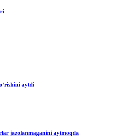
ri
‘rishini aytdi
garlar jazolanmaganini aytmoqda