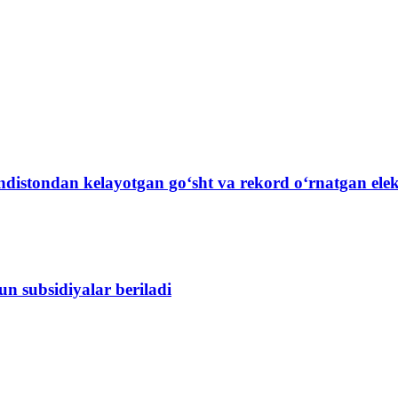
Hindistondan kelayotgan go‘sht va rekord o‘rnatgan ele
n subsidiyalar beriladi