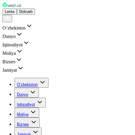
Lenta
Dolzarb
Oʻzbekiston
Dunyo
Iqtisodiyot
Moliya
Biznes
Jamiyat
Oʻzbekiston
Dunyo
Iqtisodiyot
Moliya
Biznes
Jamiyat