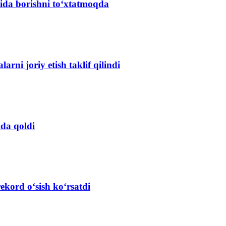
ida borishni to‘xtatmoqda
arni joriy etish taklif qilindi
ida qoldi
ekord o‘sish ko‘rsatdi