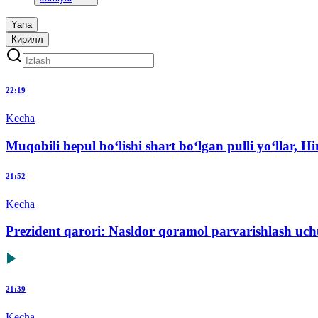
Yana
Кирилл
22:19
Kecha
Muqobili bepul bo‘lishi shart bo‘lgan pulli yo‘llar, 
21:52
Kecha
Prezident qarori: Nasldor qoramol parvarishlash uchu
21:39
Kecha