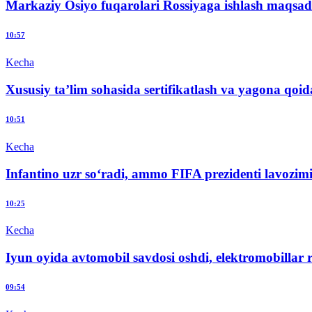
Markaziy Osiyo fuqarolari Rossiyaga ishlash maqsad
10:57
Kecha
Xususiy ta’lim sohasida sertifikatlash va yagona qoidal
10:51
Kecha
Infantino uzr so‘radi, ammo FIFA prezidenti lavozim
10:25
Kecha
Iyun oyida avtomobil savdosi oshdi, elektromobillar r
09:54