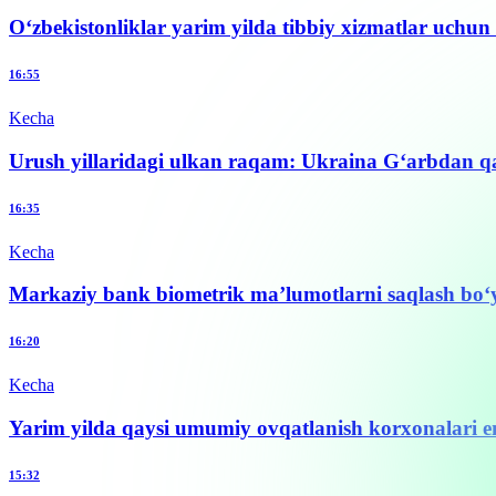
O‘zbekistonliklar yarim yilda tibbiy xizmatlar uchun 
16:55
Kecha
Urush yillaridagi ulkan raqam: Ukraina G‘arbdan q
16:35
Kecha
Markaziy bank biometrik ma’lumotlarni saqlash bo‘yi
16:20
Kecha
Yarim yilda qaysi umumiy ovqatlanish korxonalari en
15:32