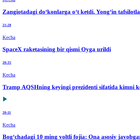
Zangiotadagi do‘konlarga o‘t ketdi. Yong‘in tafsilotla
21:20
Kecha
SpaceX raketasining bir qismi Oyga urildi
20:35
Kecha
Tramp AQSHning keyingi prezidenti sifatida kimni ko
20:11
Kecha
Bog‘chadagi 10 ming voltli fojia: Ona asosiy javob