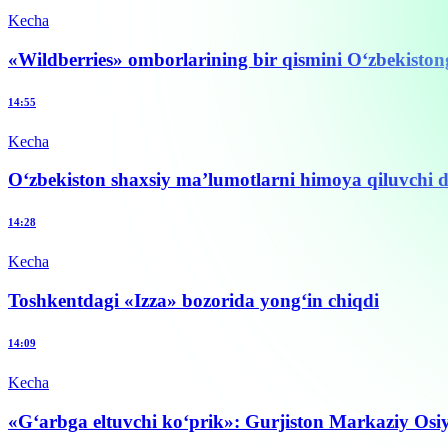
Kecha
«Wildberries» omborlarining bir qismini O‘zbekisto
14:55
Kecha
O‘zbekiston shaxsiy ma’lumotlarni himoya qiluvchi da
14:28
Kecha
Toshkentdagi «Izza» bozorida yong‘in chiqdi
14:09
Kecha
«G‘arbga eltuvchi ko‘prik»: Gurjiston Markaziy Osi