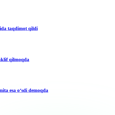
ida taqdimot qildi
aklif qilmoqda
mita esa o‘sdi demoqda