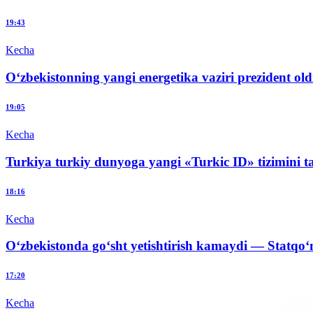
19:43
Kecha
O‘zbekistonning yangi energetika vaziri prezident old
19:05
Kecha
Turkiya turkiy dunyoga yangi «Turkic ID» tizimini t
18:16
Kecha
O‘zbekistonda go‘sht yetishtirish kamaydi — Statqo‘
17:20
Kecha