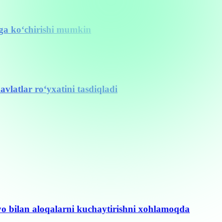
nga ko‘chirishi mumkin
vlatlar ro‘yxatini tasdiqladi
yo bilan aloqalarni kuchaytirishni xohlamoqda