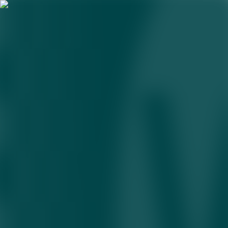
AslBelgisi
O‘zbekistonda zargarlik buyumlari raqamli
markirovkalanishi mumkin
08.07.2026 • 12:02