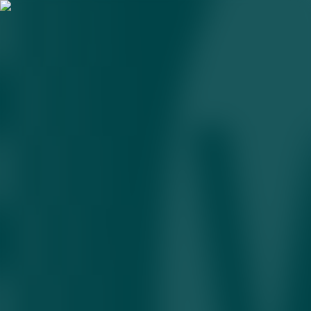
JMT
«Ekstremal ob-havo» yaqinlashmoqda: BMT El-
Nino kuchayishidan ogohlantirdi
06.07.2026 • 13:25
Havo ifloslanishi har yili 4,5 million inson o‘limlarga
sabab bo‘lmoqda — JMT
07.09.2025 • 18:00