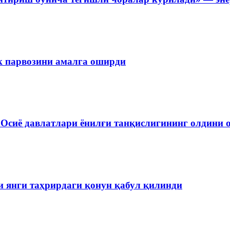
лк парвозини амалга оширди
 Осиё давлатлари ёнилғи танқислигининг олдин
и янги таҳрирдаги қонун қабул қилинди