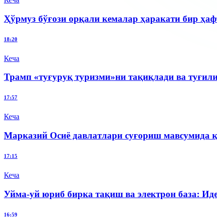
Ҳўрмуз бўғози орқали кемалар ҳаракати бир ҳаф
18:20
Кеча
Трамп «туғуруқ туризми»ни тақиқлади ва туғи
17:57
Кеча
Марказий Осиё давлатлари суғориш мавсумида 
17:15
Кеча
Уйма-уй юриб бирка тақиш ва электрон база: И
16:59