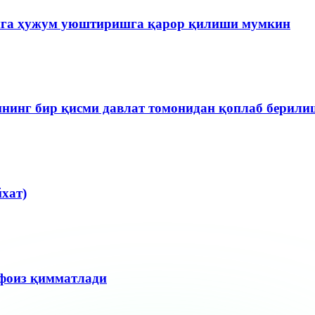
ига ҳужум уюштиришга қарор қилиши мумкин
ининг бир қисми давлат томонидан қоплаб берил
хат)
 фоиз қимматлади