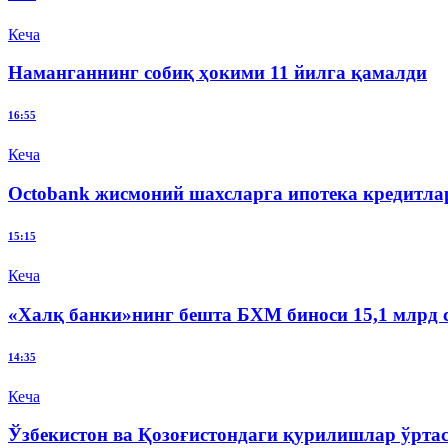
Кеча
Наманганнинг собиқ ҳокими 11 йилга қамалди
16:55
Кеча
Octobank жисмоний шахсларга ипотека кредитл
15:15
Кеча
«Халқ банки»нинг бешта БХМ биноси 15,1 млрд 
14:35
Кеча
Ўзбекистон ва Қозоғистондаги қурилишлар ўрт