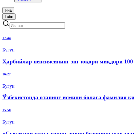
Яна
Lotin
17:44
Бугун
Ҳарбийлар пенсиясининг энг юқори миқдори 100
16:27
Бугун
Ўзбекистонда отанинг исмини болага фамилия қ
15:50
Бугун
«Суюлтирилган газнинг эркин бозорини шаклла