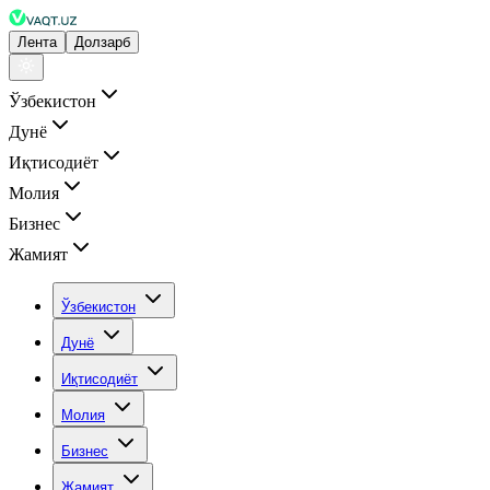
Лента
Долзарб
Ўзбекистон
Дунё
Иқтисодиёт
Молия
Бизнес
Жамият
Ўзбекистон
Дунё
Иқтисодиёт
Молия
Бизнес
Жамият