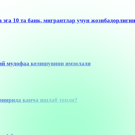
а эга 10 та банк, мигрантлар учун жозибадорлиги
вий мудофаа келишувини имзолади
урнирида қанча ишлаб топди?