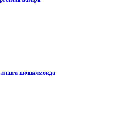
и олишга шошилмоқда