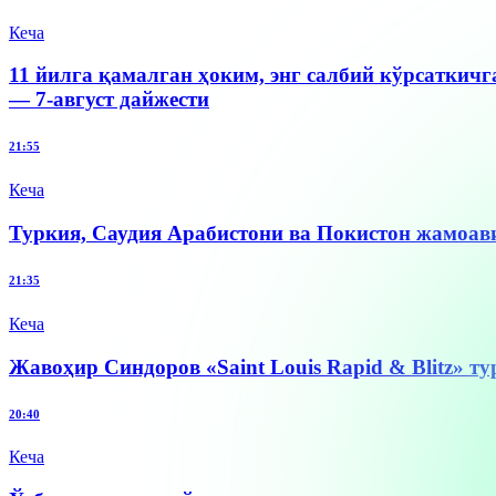
Кеча
11 йилга қамалган ҳоким, энг салбий кўрсаткичг
— 7-август дайжести
21:55
Кеча
Туркия, Саудия Арабистони ва Покистон жамоа
21:35
Кеча
Жавоҳир Синдоров «Saint Louis Rapid & Blitz» т
20:40
Кеча