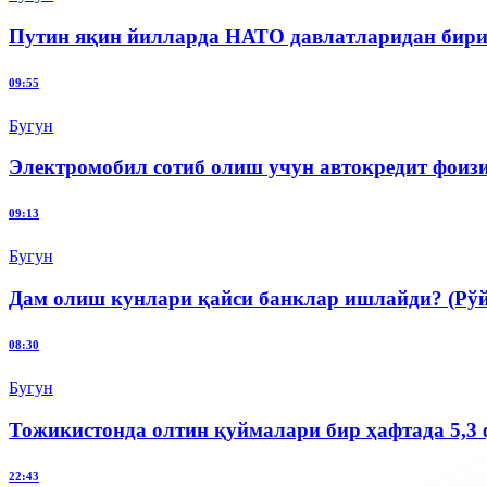
Путин яқин йилларда НАТО давлатларидан бир
09:55
Бугун
Электромобил сотиб олиш учун автокредит фоиз
09:13
Бугун
Дам олиш кунлари қайси банклар ишлайди? (Рўй
08:30
Бугун
Тожикистонда олтин қуймалари бир ҳафтада 5,3
22:43