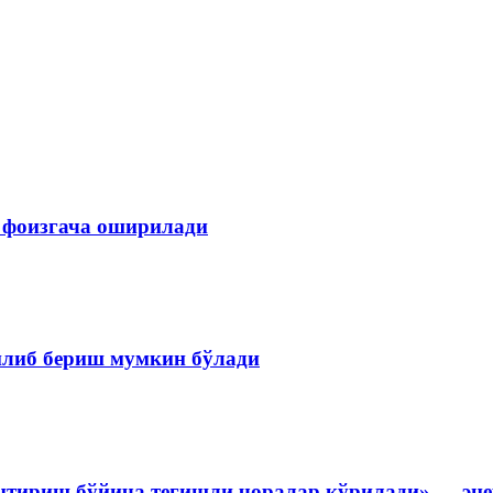
 фоизгача оширилади
илиб бериш мумкин бўлади
нтириш бўйича тегишли чоралар кўрилади» — эне