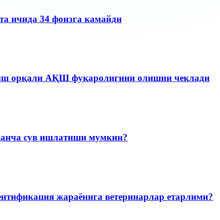
та ичида 34 фоизга камайди
лиш орқали АҚШ фуқаролигини олишни чеклади
қанча сув ишлатиши мумкин?
дентификация жараёнига ветеринарлар етарлими?