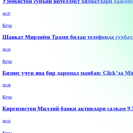
Ўзбекистон сунъий интеллект хизматлари ҳажмин
19:37
Кеча
Шавкат Мирзиёев Трамп билан телефонда суҳба
19:31
Кеча
Бизнес учун яна бир даромад манбаи: Click’да 
19:20
Кеча
Қирғизистон Миллий банки активлари салкам 9,
18:55
Кеча