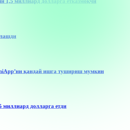
и 1,5 миллиард долларга етказмоқчи
тлашди
MiniApp’ни қандай ишга тушириш мумкин
5 миллиард долларга етди