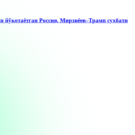
ни йўқотаётган Россия, Мирзиёев–Трамп суҳбати