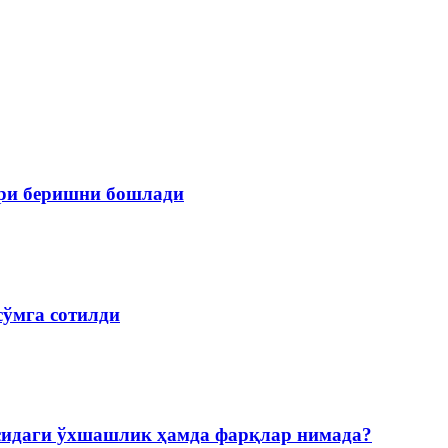
ари беришни бошлади
сўмга сотилди
асидаги ўхшашлик ҳамда фарқлар нимада?