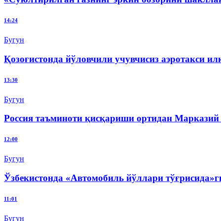
14:24
Бугун
Қозоғистонда йўловчили учувчисиз аэротакси и
13:30
Бугун
Россия таъминоти қисқариши ортидан Марказий
12:00
Бугун
Ўзбекистонда «Автомобиль йўллари тўғрисида»г
11:01
Бугун