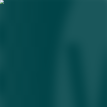
memkoin
Tramp kriptovalyutasini xarid qilganlar milliardlab
dollar zarar ko‘rdi
06.07.2026 • 09:29