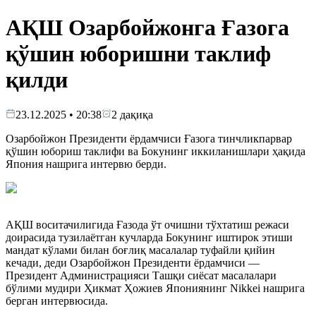
АҚШ Озарбойжонга Ғазога
қўшин юборишни таклиф
қилди
23.12.2025 • 20:38
2
дақиқа
Озарбойжон Президенти ёрдамчиси Ғазога тинчликпарвар
қўшин юбориш таклифи ва Бокунинг иккиланишлари ҳақида
Япония нашрига интервю берди.
​АҚШ воситачилигида Ғазода ўт очишни тўхтатиш режаси
доирасида тузилаётган кучларда Бокунинг иштирок этиши
мандат кўлами билан боғлиқ масалалар туфайли қийин
кечади, деди Озарбойжон Президенти ёрдамчиси —
Президент Администрацияси Ташқи сиёсат масалалари
бўлими мудири Ҳикмат Ҳожиев Япониянинг Nikkei нашрига
берган интервюсида.