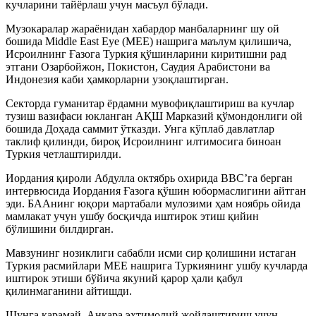
кучларини тайёрлаш учун масъул бўлади.
​Музокаралар жараёнидан хабардор манбаларнинг шу ой
бошида Middle East Eye (MEE) нашрига маълум қилишича,
Исроилнинг Ғазога Туркия қўшинларини киритишни рад
этгани Озарбойжон, Покистон, Саудия Арабистони ва
Индонезия каби ҳамкорларни узоқлаштирган.
​Секторда гуманитар ёрдамни мувофиқлаштириш ва кучлар
тузиш вазифаси юкланган АҚШ Марказий қўмондонлиги ой
бошида Доҳада саммит ўтказди. Унга кўплаб давлатлар
таклиф қилинди, бироқ Исроилнинг илтимосига биноан
Туркия четлаштирилди.
​Иордания қироли Абдулла октябрь охирида BBC’га берган
интервюсида Иордания Ғазога қўшин юбормаслигини айтган
эди. БААнинг юқори мартабали мулозими ҳам ноябрь ойида
мамлакат учун ушбу босқичда иштирок этиш қийин
бўлишини билдирган.
​Мавзунинг нозиклиги сабабли исми сир қолишини истаган
Туркия расмийлари MEE нашрига Туркиянинг ушбу кучларда
иштирок этиши бўйича якуний қарор ҳали қабул
қилинмаганини айтишди.
Шунга қарамай, Анқара эҳтимолий жойлаштириш учун