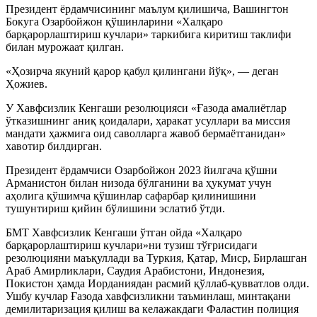
​Президент ёрдамчисининг маълум қилишича, Вашингтон
Бокуга Озарбойжон қўшинларини «Халқаро
барқарорлаштириш кучлари» таркибига киритиш таклифи
билан мурожаат қилган.
«Ҳозирча якуний қарор қабул қилингани йўқ», — деган
Ҳожиев.
​У Хавфсизлик Кенгаши резолюцияси «Ғазода амалиётлар
ўтказишнинг аниқ қоидалари, ҳаракат усуллари ва миссия
мандати ҳажмига оид саволларга жавоб бермаётганидан»
хавотир билдирган.
​Президент ёрдамчиси Озарбойжон 2023 йилгача қўшни
Арманистон билан низода бўлганини ва ҳукумат учун
аҳолига қўшимча қўшинлар сафарбар қилинишини
тушунтириш қийин бўлишини эслатиб ўтди.
​БМТ Хавфсизлик Кенгаши ўтган ойда «Халқаро
барқарорлаштириш кучлари»ни тузиш тўғрисидаги
резолюцияни маъқуллади ва Туркия, Қатар, Миср, Бирлашган
Араб Амирликлари, Саудия Арабистони, Индонезия,
Покистон ҳамда Иорданиядан расмий қўллаб-қувватлов олди.
Ушбу кучлар Ғазода хавфсизликни таъминлаш, минтақани
демилитаризация қилиш ва келажакдаги Фаластин полиция