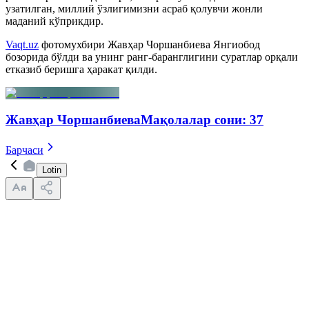
узатилган, миллий ўзлигимизни асраб қолувчи жонли
маданий кўприкдир.
Vaqt.uz
фотомухбири Жавҳар Чоршанбиева Янгиобод
бозорида бўлди ва унинг ранг-баранглигини суратлар орқали
етказиб беришга ҳаракат қилди.
Жавҳар Чоршанбиева
Мақолалар сони
:
37
Барчаси
Lotin