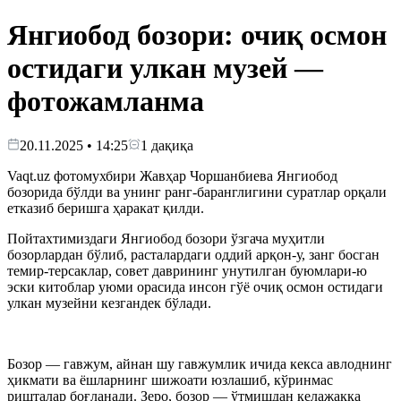
Янгиобод бозори: очиқ осмон
остидаги улкан музей —
фотожамланма
20.11.2025 • 14:25
1
дақиқа
Vaqt.uz фотомухбири Жавҳар Чоршанбиева Янгиобод
бозорида бўлди ва унинг ранг-баранглигини суратлар орқали
етказиб беришга ҳаракат қилди.
Пойтахтимиздаги Янгиобод бозори ўзгача муҳитли
бозорлардан бўлиб, расталардаги оддий арқон-у, занг босган
темир-терсаклар, совет даврининг унутилган буюмлари-ю
эски китоблар уюми орасида инсон гўё очиқ осмон остидаги
улкан музейни кезгандек бўлади.
Бозор — гавжум, айнан шу гавжумлик ичида кекса авлоднинг
ҳикмати ва ёшларнинг шижоати юзлашиб, кўринмас
ришталар боғланади. Зеро, бозор — ўтмишдан келажакка